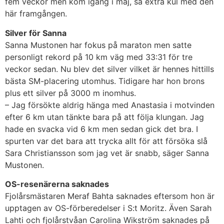
fem veckor men kom igång i maj, så extra kul med den
här framgången.
Silver för Sanna
Sanna Mustonen har fokus på maraton men satte
personligt rekord på 10 km väg med 33:31 för tre
veckor sedan. Nu blev det silver vilket är hennes hittills
bästa SM-placering utomhus. Tidigare har hon brons
plus ett silver på 3000 m inomhus.
– Jag försökte aldrig hänga med Anastasia i motvinden
efter 6 km utan tänkte bara på att följa klungan. Jag
hade en svacka vid 6 km men sedan gick det bra. I
spurten var det bara att trycka allt för att försöka slå
Sara Christiansson som jag vet är snabb, säger Sanna
Mustonen.
OS-resenärerna saknades
Fjolårsmästaren Meraf Bahta saknades eftersom hon är
upptagen av OS-förberedelser i S:t Moritz. Även Sarah
Lahti och fjolårstvåan Carolina Wikström saknades på