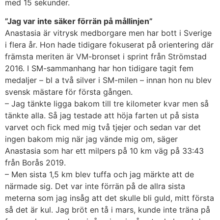
med 15 sekunder.
”Jag var inte säker förrän på mållinjen”
Anastasia är vitrysk medborgare men har bott i Sverige
i flera år. Hon hade tidigare fokuserat på orientering där
främsta meriten är VM-bronset i sprint från Strömstad
2016. I SM-sammanhang har hon tidigare tagit fem
medaljer – bl a två silver i SM-milen – innan hon nu blev
svensk mästare för första gången.
– Jag tänkte ligga bakom till tre kilometer kvar men så
tänkte alla. Så jag testade att höja farten ut på sista
varvet och fick med mig två tjejer och sedan var det
ingen bakom mig när jag vände mig om, säger
Anastasia som har ett milpers på 10 km väg på 33:43
från Borås 2019.
– Men sista 1,5 km blev tuffa och jag märkte att de
närmade sig. Det var inte förrän på de allra sista
meterna som jag insåg att det skulle bli guld, mitt första
så det är kul. Jag bröt en tå i mars, kunde inte träna på