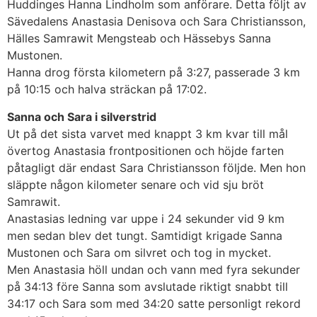
Huddinges Hanna Lindholm som anförare. Detta följt av
Sävedalens Anastasia Denisova och Sara Christiansson,
Hälles Samrawit Mengsteab och Hässebys Sanna
Mustonen.
Hanna drog första kilometern på 3:27, passerade 3 km
på 10:15 och halva sträckan på 17:02.
Sanna och Sara i silverstrid
Ut på det sista varvet med knappt 3 km kvar till mål
övertog Anastasia frontpositionen och höjde farten
påtagligt där endast Sara Christiansson följde. Men hon
släppte någon kilometer senare och vid sju bröt
Samrawit.
Anastasias ledning var uppe i 24 sekunder vid 9 km
men sedan blev det tungt. Samtidigt krigade Sanna
Mustonen och Sara om silvret och tog in mycket.
Men Anastasia höll undan och vann med fyra sekunder
på 34:13 före Sanna som avslutade riktigt snabbt till
34:17 och Sara som med 34:20 satte personligt rekord