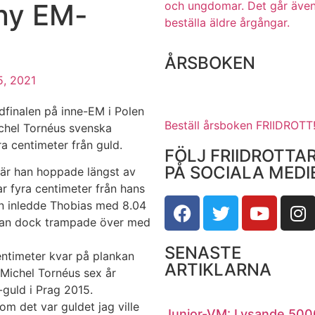
ny EM-
och ungdomar.
Det går även
beställa äldre årgångar.
ÅRSBOKEN
5, 2021
gdfinalen på inne-EM i Polen
Beställ årsboken FRIIDROTT
chel Tornéus svenska
ra centimeter från guld.
FÖLJ FRIIDROTTA
PÅ SOCIALA MEDI
där han hoppade längst av
r fyra centimeter från hans
len inledde Thobias med 8.04
r han dock trampade över med
SENASTE
centimeter kvar på plankan
ARTIKLARNA
 Michel Tornéus sex år
guld i Prag 2015.
m det var guldet jag ville
Junior-VM: Lysande 500