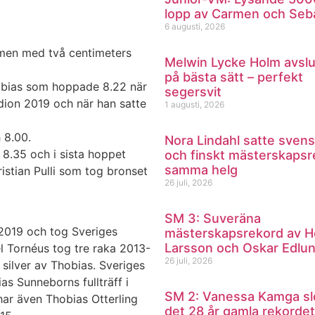
lopp av Carmen och Seb
6 augusti, 2026
 men med två centimeters
Melwin Lycke Holm avsl
på bästa sätt – perfekt
hobias som hoppade 8.22 när
segersvit
ion 2019 och när han satte
1 augusti, 2026
h 8.00.
Nora Lindahl satte svens
 8.35 och i sista hoppet
och finskt mästerskapsr
samma helg
istian Pulli som tog bronset
26 juli, 2026
SM 3: Suveräna
 2019 och tog Sveriges
mästerskapsrekord av H
Larsson och Oskar Edlu
l Tornéus tog tre raka 2013-
26 juli, 2026
 silver av Thobias. Sveriges
as Sunneborns fullträff i
SM 2: Vanessa Kamga sl
har även Thobias Otterling
det 28 år gamla rekordet