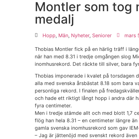
Montler som tog 
medalj
Hopp
,
Män
,
Nyheter
,
Seniorer
mars 
Thobias Montler fick på en härlig träff i län
när han med 8.31 i tredje omgången slog Mi
inomhusrekord. Det räckte till silver, bara fy
Thobias imponerade i kvalet på torsdagen 
alla med svenska årsbästat 8.18 som bara va
personliga rekord. I finalen på fredagskväl
och hade ett riktigt långt hopp i andra dä
fyra centimeter.
Men i tredje stämde allt och med blott 1,7 
flög han hela 8.31 – en centimeter längre än
gamla svenska inomhusrekord som gav IEM-
– Jag är jättenöjd med svenskt rekord även o