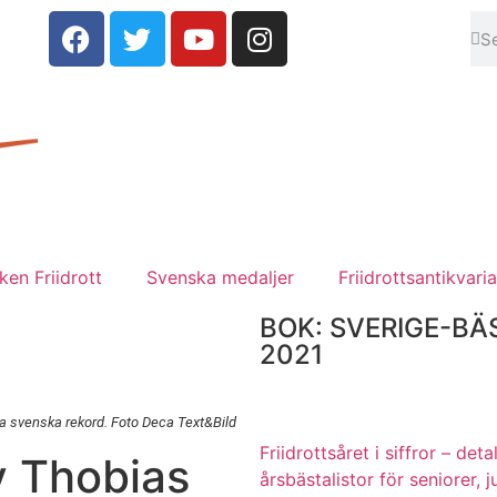
en Friidrott
Svenska medaljer
Friidrottsantikvaria
BOK: SVERIGE-BÄ
2021
sta svenska rekord. Foto Deca Text&Bild
Friidrottsåret i siffror –
deta
v Thobias
årsbästalistor för seniorer, j