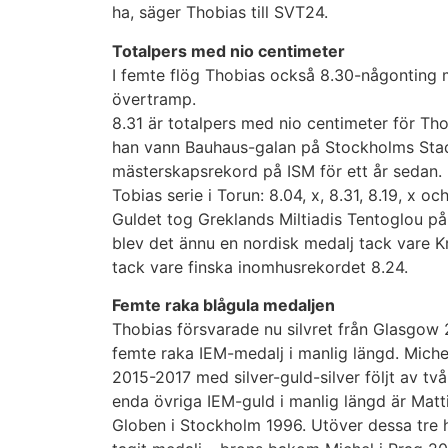
ha, säger Thobias till SVT24.
Totalpers med nio centimeter
I femte flög Thobias också 8.30-någonting
övertramp.
8.31 är totalpers med nio centimeter för T
han vann Bauhaus-galan på Stockholms Stad
mästerskapsrekord på ISM för ett år sedan.
Tobias serie i Torun: 8.04, x, 8.31, 8.19, x oc
Guldet tog Greklands Miltiadis Tentoglou på
blev det ännu en nordisk medalj tack vare Kr
tack vare finska inomhusrekordet 8.24.
Femte raka blågula medaljen
Thobias försvarade nu silvret från Glasgow
femte raka IEM-medalj i manlig längd. Miche
2015-2017 med silver-guld-silver följt av två
enda övriga IEM-guld i manlig längd är Matti
Globen i Stockholm 1996. Utöver dessa tre 