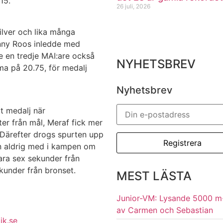
15.
26 juli, 2026
ilver och lika många
nny Roos inledde med
de en tredje MAI:are också
NYHETSBREV
ma på 20.75, för medalj
Nyhetsbrev
t medalj när
er från mål, Meraf fick mer
 Därefter drogs spurten upp
n aldrig med i kampen om
ara sex sekunder från
under från bronset.
MEST LÄSTA
Junior-VM: Lysande 5000 m
av Carmen och Sebastian
ik.se