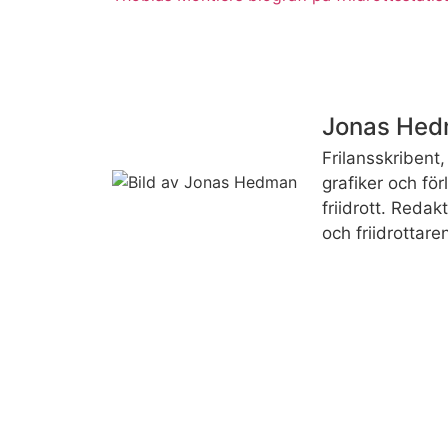
Jonas He
Frilansskribent, 
grafiker och fö
friidrott. Reda
och friidrottare