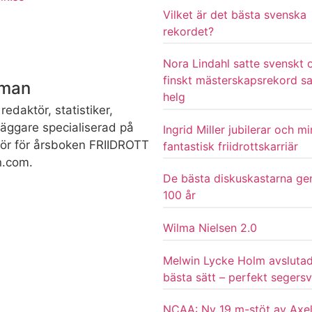
Vilket är det bästa svenska
rekordet?
Nora Lindahl satte svenskt 
finskt mästerskapsrekord 
dman
helg
redaktör, statistiker,
rläggare specialiserad på
Ingrid Miller jubilerar och m
ktör för årsboken FRIIDROTT
fantastisk friidrottskarriär
n.com.
De bästa diskuskastarna g
100 år
Wilma Nielsen 2.0
Melwin Lycke Holm avsluta
bästa sätt – perfekt segersv
NCAA: Ny 19 m-stöt av Axel