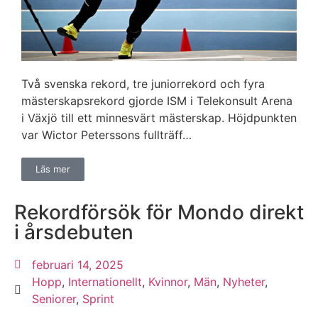
Två svenska rekord, tre juniorrekord och fyra
mästerskapsrekord gjorde ISM i Telekonsult Arena
i Växjö till ett minnesvärt mästerskap. Höjdpunkten
var Wictor Peterssons fullträff…
Läs mer
Rekordförsök för Mondo direkt
i årsdebuten
februari 14, 2025
Hopp
,
Internationellt
,
Kvinnor
,
Män
,
Nyheter
,
Seniorer
,
Sprint