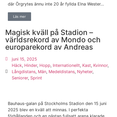
där Örgrytes ännu inte 20 år fyllda Elna Wester…
Läs mer
Magisk kväll på Stadion –
världsrekord av Mondo och
europarekord av Andreas
juni 15, 2025
Häck
,
Hinder
,
Hopp
,
Internationellt
,
Kast
,
Kvinnor
,
Långdistans
,
Män
,
Medeldistans
,
Nyheter
,
Seniorer
,
Sprint
Bauhaus-galan på Stockholms Stadion den 15 juni
2025 blev en kväll att minnas. I perfekta
förhållanden och en nästan fullsatt arena klarade