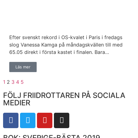
Efter svenskt rekord i OS-kvalet i Paris i fredags
slog Vanessa Kamga på måndagskvällen till med
65.05 direkt i första kastet i finalen. Bara…
Läs mer
1
2
3
4
5
FÖLJ FRIIDROTTAREN PÅ SOCIALA
MEDIER
BOK: SVERIGE-BÄSTA 2019