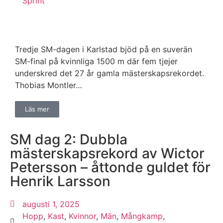
Sprint
Tredje SM-dagen i Karlstad bjöd på en suverän
SM-final på kvinnliga 1500 m där fem tjejer
underskred det 27 år gamla mästerskapsrekordet.
Thobias Montler…
Läs mer
SM dag 2: Dubbla
mästerskapsrekord av Wictor
Petersson – åttonde guldet för
Henrik Larsson
augusti 1, 2025
Hopp
,
Kast
,
Kvinnor
,
Män
,
Mångkamp
,