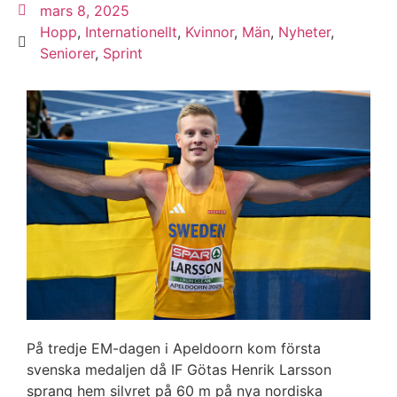
mars 8, 2025
Hopp
,
Internationellt
,
Kvinnor
,
Män
,
Nyheter
,
Seniorer
,
Sprint
På tredje EM-dagen i Apeldoorn kom första
svenska medaljen då IF Götas Henrik Larsson
sprang hem silvret på 60 m på nya nordiska