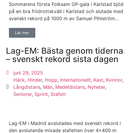
Sommarens första Folksam GP-gala i Karlstad bjöd
på en bra friidrottskväll i Karlstad och slutade med
svenskt rekord på 1000 m av Samuel Pihlström…
Läs mer
Lag-EM: Bästa genom tiderna
– svenskt rekord sista dagen
juni 29, 2025
Häck
,
Hinder
,
Hopp
,
Internationellt
,
Kast
,
Kvinnor
,
Långdistans
,
Män
,
Medeldistans
,
Nyheter
,
Seniorer
,
Sprint
,
Stafett
Lag-EM i Madrid avslutades med svenskt rekord i
den avslutande mixade stafetten över 4×400 m