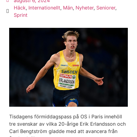
augusti 6, 2024
Häck
,
Internationellt
,
Män
,
Nyheter
,
Seniorer
,
Sprint
Tisdagens förmiddagspass på OS i Paris innehöll
tre svenskar av vilka 20-årige Erik Erlandsson och
Carl Bengtström gladde med att avancera från