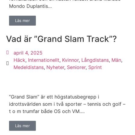
Mondo Duplantis…
Läs mer
Vad är ”Grand Slam Track”?
april 4, 2025
Häck
,
Internationellt
,
Kvinnor
,
Långdistans
,
Män
,
Medeldistans
,
Nyheter
,
Seniorer
,
Sprint
”Grand Slam” är ett högstatusbegrepp i
idrottsvärlden som i två sporter – tennis och golf –
t o m trumfar både OS och VM….
Läs mer