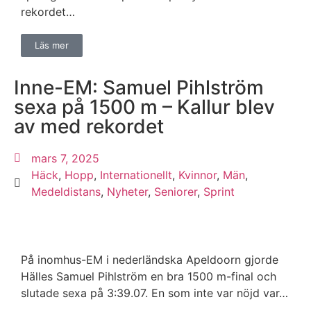
rekordet…
Läs mer
Inne-EM: Samuel Pihlström
sexa på 1500 m – Kallur blev
av med rekordet
mars 7, 2025
Häck
,
Hopp
,
Internationellt
,
Kvinnor
,
Män
,
Medeldistans
,
Nyheter
,
Seniorer
,
Sprint
På inomhus-EM i nederländska Apeldoorn gjorde
Hälles Samuel Pihlström en bra 1500 m-final och
slutade sexa på 3:39.07. En som inte var nöjd var…