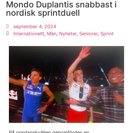
Mondo Duplantis snabbast i
nordisk sprintduell
september 4, 2024
Internationellt
,
Män
,
Nyheter
,
Seniorer
,
Sprint
På onsdagskvällen genomfördes en