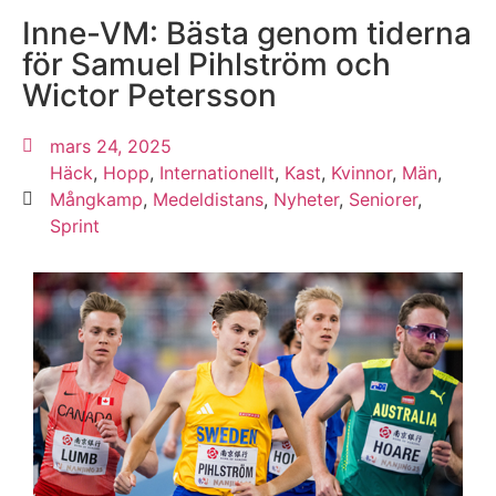
Inne-VM: Bästa genom tiderna
för Samuel Pihlström och
Wictor Petersson
mars 24, 2025
Häck
,
Hopp
,
Internationellt
,
Kast
,
Kvinnor
,
Män
,
Mångkamp
,
Medeldistans
,
Nyheter
,
Seniorer
,
Sprint