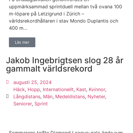
uppmärksammad sprintduell mellan två ovana 100
m-löpare på Letzigrund i Zürich –
världsrekordhållaren i stav Mondo Duplantis och
400 m…
Läs mer
Jakob Ingebrigtsen slog 28 år
gammalt världsrekord
augusti 25, 2024
Häck
,
Hopp
,
Internationellt
,
Kast
,
Kvinnor
,
Långdistans
,
Män
,
Medeldistans
,
Nyheter
,
Seniorer
,
Sprint
Sommarens tolfte Diamond League-gala ägde rum