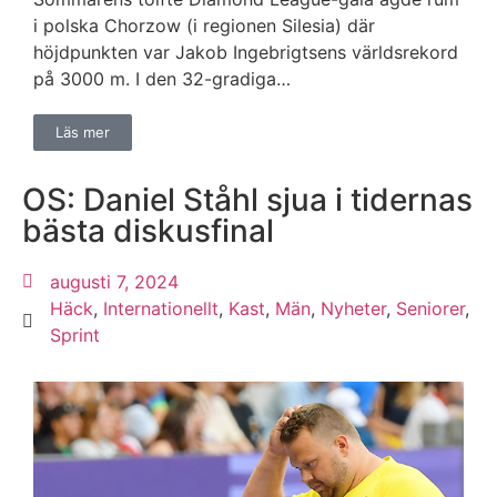
i polska Chorzow (i regionen Silesia) där
höjdpunkten var Jakob Ingebrigtsens världsrekord
på 3000 m. I den 32-gradiga…
Läs mer
OS: Daniel Ståhl sjua i tidernas
bästa diskusfinal
augusti 7, 2024
Häck
,
Internationellt
,
Kast
,
Män
,
Nyheter
,
Seniorer
,
Sprint