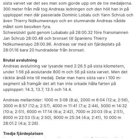
sista varvet var det sex man som gjorde upp om de tre medaljerna.
300 meter från mål tog Andreas ledningen och den höll han in på
upploppet men där passerade Dominic Lobalu och Yann Schrub och
även Thierry Ndikumwenayo och en stumnande Andreas nådde
målet som besviken fyra.
Schweiziskt guld genom Lubabalo på 28:00.32 före fransmannen
Jan Schrub 28:00.48 och bronset till Spaniens Thierry
Ndikumwenayo 28:00.96. Andreas var med sin fjärdeplats på
28:01.16 bara 20 hundradelar från bronset.
Brutal avslutning
Andreas avslutning var lysande med 2:26.5 på sista kilometern,
under 1:56 på avslutande 800 m och 56 på sista varvet. Men det
räckte ändå inte till medalj. Delar man hans sista varv i 100 m-
segment så framgår det att han inte orkade hålla farten på
upploppet: 14.3, 13.7, 13.5 och 14.4.
Andreas mellantider: 1000 m 3:08 (8:a), 2000 m 6:04 (12:a; 2:56),
3000 m 8:57 (12:a; 2:57), 4000 m 11:41 (7:a; 2:44), 5000 m 14:32
(10:a; 2:51), 6000 m 17:14 (6:a; 2:42), 7000 m 20:03 (9:a; 2:51),
8000 m 22:53 (5:a; 2:50), 9000 m 25:34 (4:a; 2:41), 10 000 m
28:01.2 (4:a; 2:26).
Tredje fjärdeplatsen