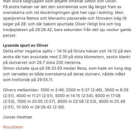
man stora tätgruppen som alltjämt innehåll Simon och Oliver.
På andra halvan var det den sistnämnda som låg längst fram av
svenskarna och vid klockringningen gick han upp i ledning. Men
spanjorerna Ramos och Menacho passerade och försvann iväg till
seger på 28: och där bakom spurtade Oliver riktigt bra och tog
tredjeplatsen på 28:28.42, bara sekunden från det sju veckor gamla
perset.
Lysande spurt av Oliver
Detta efter negative splits – 14:16 på första halvan och 14:12 på den
andra där han avslutade med 2:39 på sista kilometern, sextio blankt
på slutvarvet och 29.7 sista 200 meterna.
Simon slutade sjua på 28:33.93 medan Reza, som hade en tung dag
och varvades av båda svenskarna på deras slutvarv, nådde målet
som trettonde på 29:55.11.
Olivers mellantider: 1000 m 2:49; 2000 m 5:37 (2:48), 3000 m 8:29
(2:51), 4000 m 11:21 (2:51), 5000 m 14:15 (2:54), 6000 m 17:08
(2:53), 7000 m 20:05 (2:57), 8000 m 22:58 (2:53), 9000 m 25.49
(2:51), 10 000 m 28:28.42 (2:39).
/Jonas Hedman
Resultaten