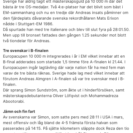
Sverige har aldrig tagit ett mästerskapsguld på 10 000 m där det
bästa är tre OS-medaljer. Två 4:e-platser har det blivit som bäst i
EM-sammanhang och nu en tredje där Andreas insats påminner om
den fjärdeplats dåvarande svenska rekordhållaren Mats Erixon
nådde i Stuttgart-EM 1986.
Då spurtade han med tre italienare och blev till slut fyra på 28:01.50.
Men upp till bronset fattades den gången 1.25 sekunder mot blott
två tiondelar för Andreas.
Tre svenskar i B-finalen
Europacupen 10 000 m integrerades i år i EM vilket innebar att en
B-final adderades som startade 1,5 timme före A-finalen kl 21.44. I
Europacupen ingår lagtävling där varje nation får ha med fem man
varav de tre bästa räknas. Sverige hade lag med vilket innebar att
förutom Andreas Almgren i A-finalen så var tre svenskar med i B-
finalen.
Där sprang Simon Sundström, som åkte ut i hinderförsöken, samt
mästerskapsdebutanterna Oliver Löfqvist och Mohammadreza
Abootorabi.
Jämn och fin fart
Av svenskarna var Simon, som satte pers med 28:11 i USA i mars,
mest offensiv och låg bland de 4-5 främsta första halvan som
passerades på 14:15. På sjätte kilometern släppte dock Reza den tio