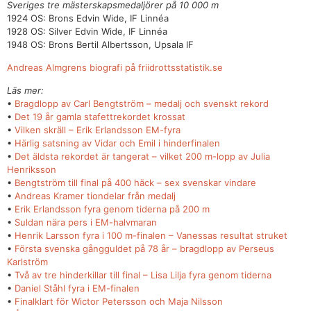
Sveriges tre mästerskapsmedaljörer på 10 000 m
1924 OS: Brons Edvin Wide, IF Linnéa
1928 OS: Silver Edvin Wide, IF Linnéa
1948 OS: Brons Bertil Albertsson, Upsala IF
Andreas Almgrens biografi på friidrottsstatistik.se
Läs mer:
•
Bragdlopp av Carl Bengtström – medalj och svenskt rekord
•
Det 19 år gamla stafettrekordet krossat
•
Vilken skräll – Erik Erlandsson EM-fyra
•
Härlig satsning av Vidar och Emil i hinderfinalen
•
Det äldsta rekordet är tangerat – vilket 200 m-lopp av Julia
Henriksson
•
Bengtström till final på 400 häck – sex svenskar vindare
•
Andreas Kramer tiondelar från medalj
•
Erik Erlandsson fyra genom tiderna på 200 m
•
Suldan nära pers i EM-halvmaran
•
Henrik Larsson fyra i 100 m-finalen – Vanessas resultat struket
•
Första svenska gångguldet på 78 år – bragdlopp av Perseus
Karlström
•
Två av tre hinderkillar till final – Lisa Lilja fyra genom tiderna
•
Daniel Ståhl fyra i EM-finalen
•
Finalklart för Wictor Petersson och Maja Nilsson