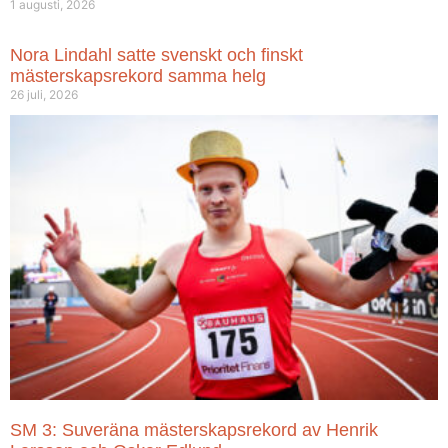
1 augusti, 2026
Nora Lindahl satte svenskt och finskt
mästerskapsrekord samma helg
26 juli, 2026
SM 3: Suveräna mästerskapsrekord av Henrik