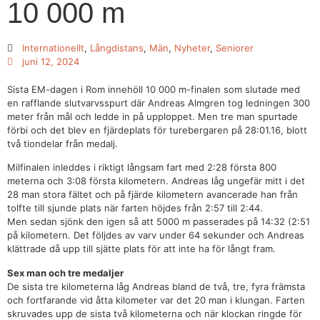
10 000 m
Internationellt
,
Långdistans
,
Män
,
Nyheter
,
Seniorer
juni 12, 2024
Sista EM-dagen i Rom innehöll 10 000 m-finalen som slutade med
en rafflande slutvarvsspurt där Andreas Almgren tog ledningen 300
meter från mål och ledde in på upploppet. Men tre man spurtade
förbi och det blev en fjärdeplats för turebergaren på 28:01.16, blott
två tiondelar från medalj.
Milfinalen inleddes i riktigt långsam fart med 2:28 första 800
meterna och 3:08 första kilometern. Andreas låg ungefär mitt i det
28 man stora fältet och på fjärde kilometern avancerade han från
tolfte till sjunde plats när farten höjdes från 2:57 till 2:44.
Men sedan sjönk den igen så att 5000 m passerades på 14:32 (2:51
på kilometern. Det följdes av varv under 64 sekunder och Andreas
klättrade då upp till sjätte plats för att inte ha för långt fram.
Sex man och tre medaljer
De sista tre kilometerna låg Andreas bland de två, tre, fyra främsta
och fortfarande vid åtta kilometer var det 20 man i klungan. Farten
skruvades upp de sista två kilometerna och när klockan ringde för