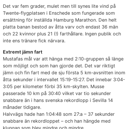
Det var fem grader, mulet men till synes lite vind på
Twente-flygplatsen i Enschede som fungerade som
ersättning för inställda Hamburg Marathon. Den helt
platta banan bestod av åtta varv och endast 36 män
och 22 kvinnor plus 21 (!) farthållare. Ingen publik och
inte ens tränare fick närvara.
Extremt jämn fart
Mustafas mål var att hänga med 2:10-gruppen så länge
som möjligt och som han gjorde det. Det var riktigt
jämn och fin fart med de sju första 5 km-avsnitten inom
åtta sekunder i intervallet 15:19-15:27. Det innebar 3:04-
3:05 per kilometer förbi 35 km-skylten. Musse
passerade 10 km på 30:40 vilket var tio sekunder
snabbare än i hans svenska rekordlopp i Sevilla 14
månader tidigare.
Halvvägs hade han 1:04:48 som 27:a – 37 sekunder
snabbare än rekordloppet – och han hängde med
klungan som blev mindre och mindre.