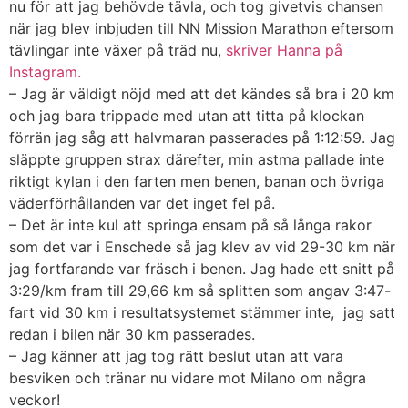
nu för att jag behövde tävla, och tog givetvis chansen
när jag blev inbjuden till NN Mission Marathon eftersom
tävlingar inte växer på träd nu,
skriver Hanna på
Instagram.
– Jag är väldigt nöjd med att det kändes så bra i 20 km
och jag bara trippade med utan att titta på klockan
förrän jag såg att halvmaran passerades på 1:12:59. Jag
släppte gruppen strax därefter, min astma pallade inte
riktigt kylan i den farten men benen, banan och övriga
väderförhållanden var det inget fel på.
– Det är inte kul att springa ensam på så långa rakor
som det var i Enschede så jag klev av vid 29-30 km när
jag fortfarande var fräsch i benen. Jag hade ett snitt på
3:29/km fram till 29,66 km så splitten som angav 3:47-
fart vid 30 km i resultatsystemet stämmer inte, jag satt
redan i bilen när 30 km passerades.
– Jag känner att jag tog rätt beslut utan att vara
besviken och tränar nu vidare mot Milano om några
veckor!