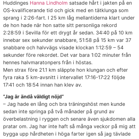
Huddinges
Hanna Lindholm
satsade hårt i jakten på en
OS-kvalificerande tid och gick med en tätklunga som
sprang i 2:26-fart. I 25 km låg mellantiderna klart under
de hon hade när hon satte sitt personliga rekord
2:28:59 i Sevilla för ett drygt år sedan. 34:40 på 10 km
innebar sex sekunder snabbare, 51:58 på 15 km var 37
snabbare och halvvägs visade klockan 1:12:59 – 54
sekunder före rekordet. Det var bara 1:02 minuter från
hennes halvmaratonpers från i höstas.
Men strax före 21.1 km släppte hon klungan och efter
fyra raka 5 km-avsnitt i intervallet 17:16-17:22 följde
17:41 och 18:54 innan han klev av.
”Jag är ändå väldigt nöjd”
–
Jag hade en lång och bra träningshöst men kunde
sedan inte springa på två månader på grund av
överbelastning i ryggen och senare även sjukdomen alla
pratar om. Jag har inte haft så många veckor på mig att
bygga upp hårdheten i höga farter igen så jag tävlade