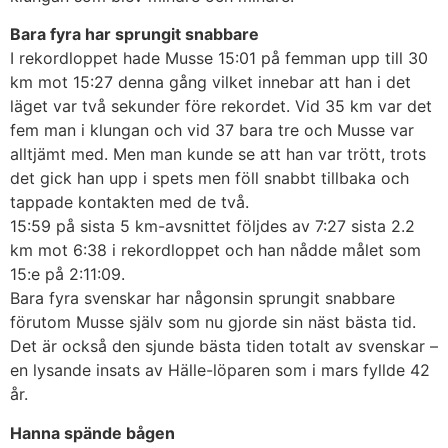
Bara fyra har sprungit snabbare
I rekordloppet hade Musse 15:01 på femman upp till 30
km mot 15:27 denna gång vilket innebar att han i det
läget var två sekunder före rekordet. Vid 35 km var det
fem man i klungan och vid 37 bara tre och Musse var
alltjämt med. Men man kunde se att han var trött, trots
det gick han upp i spets men föll snabbt tillbaka och
tappade kontakten med de två.
15:59 på sista 5 km-avsnittet följdes av 7:27 sista 2.2
km mot 6:38 i rekordloppet och han nådde målet som
15:e på 2:11:09.
Bara fyra svenskar har någonsin sprungit snabbare
förutom Musse själv som nu gjorde sin näst bästa tid.
Det är också den sjunde bästa tiden totalt av svenskar –
en lysande insats av Hälle-löparen som i mars fyllde 42
år.
Hanna spände bågen