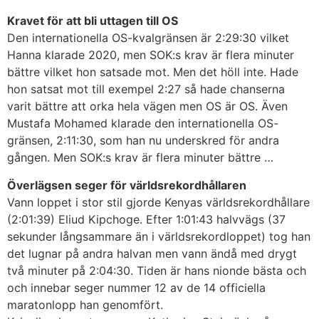
Kravet för att bli uttagen till OS
Den internationella OS-kvalgränsen är 2:29:30 vilket
Hanna klarade 2020, men SOK:s krav är flera minuter
bättre vilket hon satsade mot. Men det höll inte. Hade
hon satsat mot till exempel 2:27 så hade chanserna
varit bättre att orka hela vägen men OS är OS. Även
Mustafa Mohamed klarade den internationella OS-
gränsen, 2:11:30, som han nu underskred för andra
gången. Men SOK:s krav är flera minuter bättre …
Överlägsen seger för världsrekordhållaren
Vann loppet i stor stil gjorde Kenyas världsrekordhållare
(2:01:39) Eliud Kipchoge. Efter 1:01:43 halvvägs (37
sekunder långsammare än i världsrekordloppet) tog han
det lugnar på andra halvan men vann ändå med drygt
två minuter på 2:04:30. Tiden är hans nionde bästa och
och innebar seger nummer 12 av de 14 officiella
maratonlopp han genomfört.