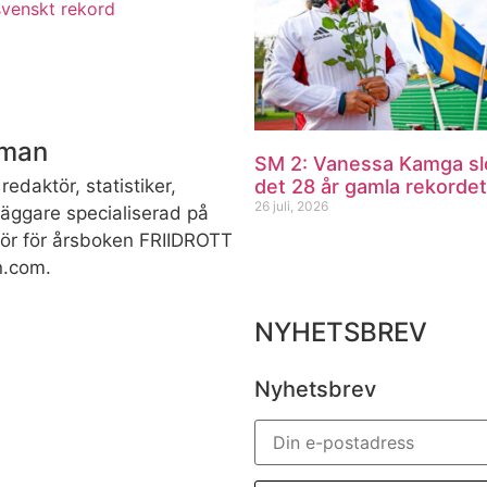
svenskt rekord
dman
SM 2: Vanessa Kamga sl
det 28 år gamla rekordet
redaktör, statistiker,
26 juli, 2026
rläggare specialiserad på
ktör för årsboken FRIIDROTT
n.com.
NYHETSBREV
Nyhetsbrev