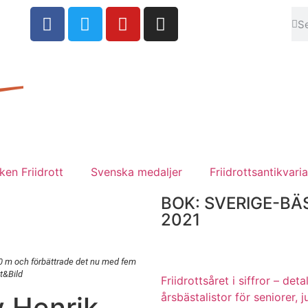
en Friidrott
Svenska medaljer
Friidrottsantikvaria
BOK: SVERIGE-BÄ
2021
00 m och förbättrade det nu med fem
t&Bild
Friidrottsåret i siffror –
deta
årsbästalistor för seniorer, j
v Henrik