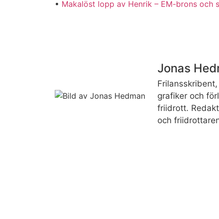
•
Makalöst lopp av Henrik – EM-brons och 
Jonas He
Frilansskribent, 
grafiker och fö
friidrott. Reda
och friidrottare