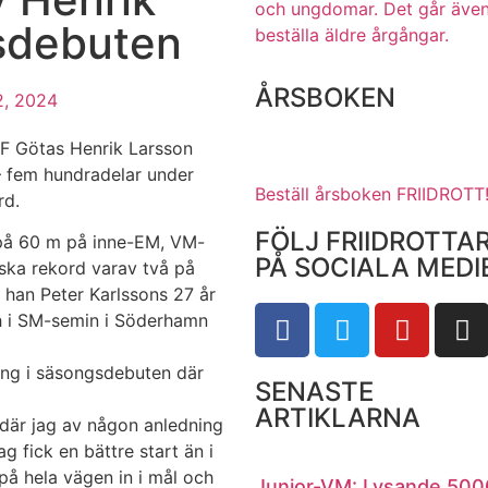
och ungdomar.
Det går även
sdebuten
beställa äldre årgångar.
ÅRSBOKEN
2, 2024
 IF Götas Henrik Larsson
– fem hundradelar under
Beställ årsboken FRIIDROTT
rd.
FÖLJ FRIIDROTTA
s på 60 m på inne-EM, VM-
PÅ SOCIALA MEDI
ska rekord varav två på
 han Peter Karlssons 27 år
ch i SM-semin i Söderhamn
ing i säsongsdebuten där
SENASTE
ARTIKLARNA
 där jag av någon anledning
ag fick en bättre start än i
 på hela vägen in i mål och
Junior-VM: Lysande 500