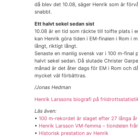
då blev det 10.08, säger Henrik som är förv
snabbt.
Ett halvt sekel sedan sist
10.08 är en tid som räckte till tolfte plats i 
kan Henrik göra tiden i EM-finalen i Rom i m
långt, riktigt långt.
Senaste en manlig svensk var i 100 m-final p
halvt sekel sedan. Då slutade Christer Garp
månad är det åter dags för EM i Rom och d
mycket väl förbättras.
/Jonas Hedman
Henrik Larssons biografi på friidrottsstatisti
Läs även:
•
100 m-rekordet är slaget efter 27 långa år
•
Henrik Larsson VM-femma – tiondelen frå
•
Historisk prestation av Henrik