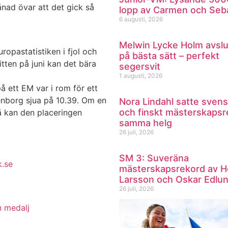
ånad övar att det gick så
lopp av Carmen och Seb
6 augusti, 2026
Melwin Lycke Holm avsl
europastatistiken i fjol och
på bästa sätt – perfekt
itten på juni kan det bära
segersvit
1 augusti, 2026
å ett EM var i rom för ett
enborg sjua på 10.39. Om en
Nora Lindahl satte svens
och finskt mästerskapsr
å kan den placeringen
samma helg
26 juli, 2026
SM 3: Suveräna
k.se
mästerskapsrekord av H
Larsson och Oskar Edlu
26 juli, 2026
n medalj