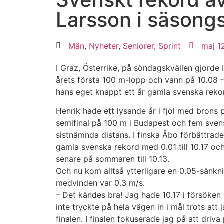
Larsson i säsong
Män
,
Nyheter
,
Seniorer
,
Sprint
maj 1
I Graz, Österrike, på söndagskvällen gjorde
årets första 100 m-lopp och vann på 10.08 
hans eget knappt ett år gamla svenska reko
Henrik hade ett lysande år i fjol med bron
semifinal på 100 m i Budapest och fem sven
sistnämnda distans. I finska Åbo förbättrade
gamla svenska rekord med 0.01 till 10.17 o
senare på sommaren till 10.13.
Och nu kom alltså ytterligare en 0.05-sänkn
medvinden var 0.3 m/s.
– Det kändes bra! Jag hade 10.17 i försöken
inte tryckte på hela vägen in i mål trots att j
finalen. I finalen fokuserade jag på att driva