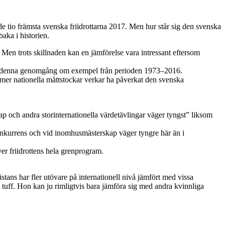
 de tio främsta svenska friidrottarna 2017. Men hur står sig den svenska
aka i historien.
Men trots skillnaden kan en jämförelse vara intressant eftersom
lar denna genomgång om exempel från perioden 1973–2016.
mer nationella måttstockar verkar ha påverkat den svenska
p och andra storinternationella värdetävlingar väger tyngst” liksom
k konkurrens och vid inomhusmästerskap väger tyngre här än i
er friidrottens hela grenprogram.
tans har fler utövare på internationell nivå jämfört med vissa
e tuff. Hon kan ju rimligtvis bara jämföra sig med andra kvinnliga