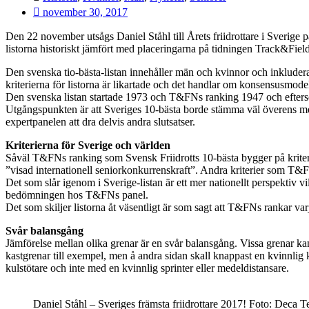
november 30, 2017
Den 22 november utsågs Daniel Ståhl till Årets friidrottare i Sverige p
listorna historiskt jämfört med placeringarna på tidningen Track&Field
Den svenska tio-bästa-listan innehåller män och kvinnor och inkludera
kriterierna för listorna är likartade och det handlar om konsensusmodel
Den svenska listan startade 1973 och T&FNs ranking 1947 och efters
Utgångspunkten är att Sveriges 10-bästa borde stämma väl överens med
expertpanelen att dra delvis andra slutsatser.
Kriterierna för Sverige och världen
Såväl T&FNs ranking som Svensk Friidrotts 10-bästa bygger på kriterie
”visad internationell seniorkonkurrenskraft”. Andra kriterier som T&F
Det som slår igenom i Sverige-listan är ett mer nationellt perspektiv v
bedömningen hos T&FNs panel.
Det som skiljer listorna åt väsentligt är som sagt att T&FNs rankar v
Svår balansgång
Jämförelse mellan olika grenar är en svår balansgång. Vissa grenar kan
kastgrenar till exempel, men å andra sidan skall knappast en kvinnlig 
kulstötare och inte med en kvinnlig sprinter eller medeldistansare.
Daniel Ståhl – Sveriges främsta friidrottare 2017! Foto: Deca 