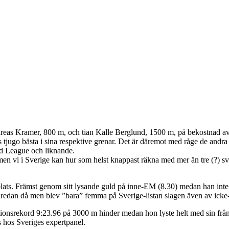
Andreas Kramer, 800 m, och tian Kalle Berglund, 1500 m, på bekostnad a
tjugo bästa i sina respektive grenar. Det är däremot med råge de andra 
nd League och liknande.
n vi i Sverige kan hur som helst knappast räkna med mer än tre (?) sven
plats. Främst genom sitt lysande guld på inne-EM (8.30) medan han in
e redan då men blev ”bara” femma på Sverige-listan slagen även av ic
nationsrekord 9:23.96 på 3000 m hinder medan hon lyste helt med sin 
 hos Sveriges expertpanel.