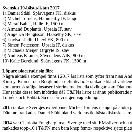
Svenska 10-bästa-listan 2017
1) Daniel Ståhl, Spårvägens FK, diskus
2) Michel Tornéus, Hammarby IF, längd
3) Meraf Bahta, Hälle IF, 1500 m
4) Armand Duplantis, Upsala IF, stav
5) Angelica Bengtsson, Hässelby SK, stav
6) Lovisa Lindh, Ullevi FK, 800 m
7) Simon Pettersson, Upsala IF, diskus
8) Michaela Meijer, Örgryte IS, stav
9) Andreas Kramer, Sävedalens AIK, 800 m
10) Kalle Berglund, Spårvägens FK, 1500 m
Löpare placerade sig före
Några aktuella exempel finns i 2017 års lista som lyfter fram nian 
Kinsey. Kramer och Berglund är definitivt
inte
rankade bland världens 
konkurrenskraftiga insatser i storinternationella tävlingar som Diamo
Hur ranka dessa fem inbördes då? T&FNs listor är ännu publicerade me
Tornéus och Bahta). Så där får vi ingen vägledning.
2015
rankade Sveriges expertpanel Michel Tornéus i längd på andra 
Däremot rankades Daniel Ståhl bland världens tio bästa diskuskastar
2014
var Charlotta Fougberg trea i Sverige med sitt EM-silver och 
rankades topp-10 i T&FN men bara knep femte- respektive sjätte plats