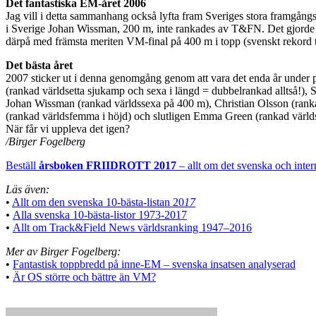
Det fantastiska EM-året 2006
Jag vill i detta sammanhang också lyfta fram Sveriges stora framgång
i Sverige Johan Wissman, 200 m, inte rankades av T&FN. Det gjorde 
därpå med främsta meriten VM-final på 400 m i topp (svenskt rekord 
Det bästa året
2007 sticker ut i denna genomgång genom att vara det enda år under
(rankad världsetta sjukamp och sexa i längd = dubbelrankad alltså!),
Johan Wissman (rankad världssexa på 400 m), Christian Olsson (rankad
(rankad världsfemma i höjd) och slutligen Emma Green (rankad världst
När får vi uppleva det igen?
/Birger Fogelberg
Beställ
årsboken FRIIDROTT 2017
– allt om det svenska och interna
Läs även:
•
Allt om den svenska 10-bästa-listan 20
17
•
Alla svenska 10-bästa-listor 1973-2017
•
Allt om Track&Field News världsranking 1947–2016
Mer av Birger Fogelberg:
•
Fantastisk toppbredd på inne-EM – svenska insatsen analyserad
•
Är OS större och bättre än VM?