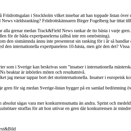
å Friidrottsgalan i Stockholm vilket innebar att han toppade listan över
 News världsranking? Friidrottskännaren Birger Fogelberg har tittat tillb
r alla grenar medan Track&Field News rankar de tio bästa i varje gren. 
len för de båda expertpanelerna (alltså inte ren omröstning).
om den sistnämnda ännu inte presenterat sin ranking för i år så hand
 den internationella expertpanelens 10-bästa, men gör den det? Vissa 
r som i Sverige kan beskrivas som ”insatser i internationella mästerska
Ns beaktar är inbördes möten och resultatnivå.
ilket jag menar tappar bort det storinternationella. Insatser i europeis
arje gren för sig medan Sverige-listan bygger på en samlad bedömning öv
 absolut sägas vara mer konkurrensutsatta än andra. Sprint och medeldis
kulstötare straffas för att hon utövar en gren där konkurrensen är mindr
Text&Bild