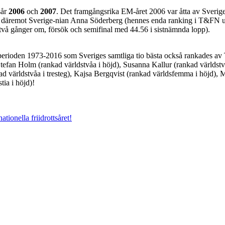
sår
2006
och
2007
. Det framgångsrika EM-året 2006 var åtta av Sverige
däremot Sverige-nian Anna Söderberg (hennes enda ranking i T&FN unde
två gånger om, försök och semifinal med 44.56 i sistnämnda lopp).
 perioden 1973-2016 som Sveriges samtliga tio bästa också rankades a
 Stefan Holm (rankad världstvåa i höjd), Susanna Kallur (rankad världst
 världstvåa i tresteg), Kajsa Bergqvist (rankad världsfemma i höjd), 
ia i höjd)!
tionella friidrottsåret!