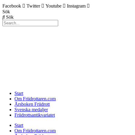
Facebook
Twitter
Youtube
Instagram
Sök
Sök
Start
Om Friidrottaren.com
Årsboken Friidrott
Svenska medaljer
Friidrottsantikvariatet
Start
Om Friidrottaren.com