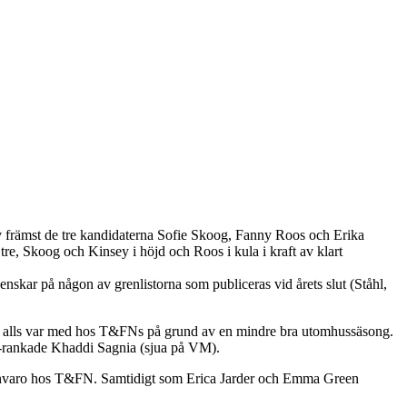
v främst de tre kandidaterna Sofie Skoog, Fanny Roos och Erika
tre, Skoog och Kinsey i höjd och Roos i kula i kraft av klart
skar på någon av grenlistorna som publiceras vid årets slut (Ståhl,
te alls var med hos T&FNs på grund av en mindre bra utomhussäsong.
ke-rankade Khaddi Sagnia (sjua på VM).
frånvaro hos T&FN. Samtidigt som Erica Jarder och Emma Green