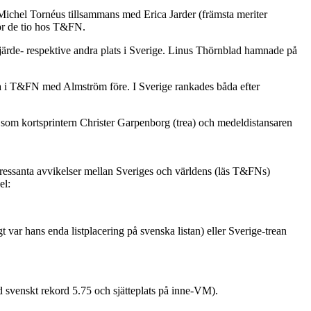
n Michel Tornéus tillsammans med Erica Jarder (främsta meriter
ör de tio hos T&FN.
de- respektive andra plats i Sverige. Linus Thörnblad hamnade på
 i T&FN med Almström före. I Sverige rankades båda efter
som kortsprintern Christer Garpenborg (trea) och medeldistansaren
tressanta avvikelser mellan Sveriges och världens (läs T&FNs)
el:
ar hans enda listplacering på svenska listan) eller Sverige-trean
d svenskt rekord 5.75 och sjätteplats på inne-VM).