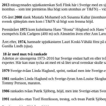
2013
missgynnades spjutkasterskan Sofi Flink här i Sverige med en sjät
inomhus – som inte premieras lika högt som utomhus av T&FN) – vid 
OS-året
2008
slank Mustafa Mohamed och Susanna Kallur (inomhusvärl
svensk sjätteplats men kom i T&FN så högt som femma höjd.
Premiäråret
1973
kom kulstötarna Hans ”Honta” Höglund och Hans ”Pl
exempelvis Erik Carlgren (400 m) och Almström även efter Ann Lars
Året efter,
1974,
hamnade spjutkastaren Lauri Koski-Vähälä först på e
Gunilla Lindh (sjua).
18 år med max två rankade
Aderton av säsongerna 1973–2016 har Sverige endast haft en eller två
experter. Här kan man tycka att med ett så litet urval svenskar skull
1979
Sverige-tvåan Linda Haglund, sprint, rankad men inte Sverige-et
1981
rankades Linda Haglund och Sverige-fyran Ann-Louise Skoglund, 4
Tommy Persson, maraton.
1986
rankades tvåan Patrik Sjöberg, höjd, men inte Sverige-ettan Sv
1991
rankades ettan Tord Henriksson, tresteg, och trean Patrik Sjöbe