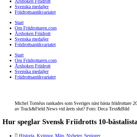
Årsboken Friidrott
Svenska medaljer
Friidrottsantikvariatet
Start
Om Friidrottaren.com
Årsboken Friidrott
Svenska medaljer
Friidrottsantikvariatet
Start
Om Friidrottaren.com
Årsboken Friidrott
Svenska medaljer
Friidrottsantikvariatet
Michel Tornéus rankades som Sveriges näst bästa friidrottare 2
av Track&Field News vid årets slut? Foto: Deca Text&Bild
Hur speglar Svensk Friidrotts 10-bästalis
Historia
,
Kvinnor
,
Män
,
Nyheter
,
Seniorer