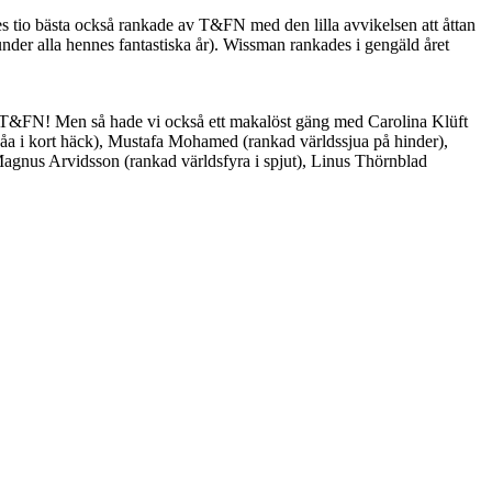
s tio bästa också rankade av T&FN med den lilla avvikelsen att åttan
r alla hennes fantastiska år). Wissman rankades i gengäld året
v T&FN! Men så hade vi också ett makalöst gäng med Carolina Klüft
våa i kort häck), Mustafa Mohamed (rankad världssjua på hinder),
Magnus Arvidsson (rankad världsfyra i spjut), Linus Thörnblad