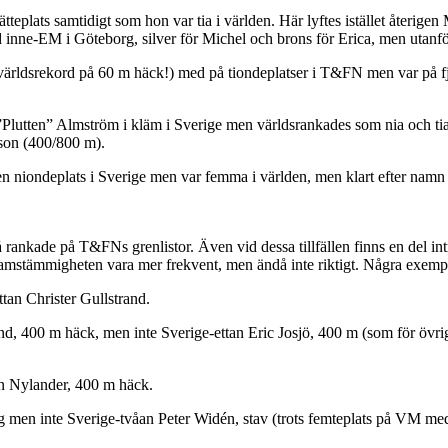
teplats samtidigt som hon var tia i världen. Här lyftes istället återige
inne-EM i Göteborg, silver för Michel och brons för Erica, men utanf
dsrekord på 60 m häck!) med på tiondeplatser i T&FN men var på fjär
utten” Almström i kläm i Sverige men världsrankades som nia och tia
son (400/800 m).
n niondeplats i Sverige men var femma i världen, men klart efter namn 
 rankade på T&FNs grenlistor. Även vid dessa tillfällen finns en del in
e samstämmigheten vara mer frekvent, men ändå inte riktigt. Några exemp
tan Christer Gullstrand.
00 m häck, men inte Sverige-ettan Eric Josjö, 400 m (som för övrigt v
en Nylander, 400 m häck.
rg men inte Sverige-tvåan Peter Widén, stav (trots femteplats på VM me