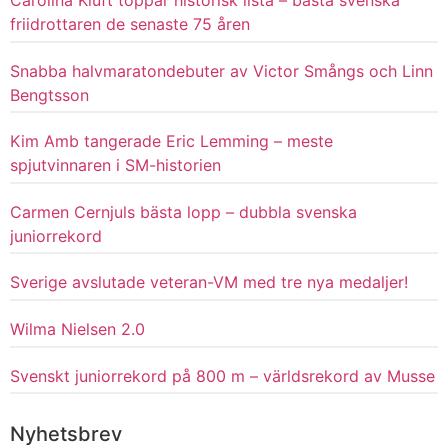
Carolina Klüft toppar historisk lista – bästa svenska
friidrottaren de senaste 75 åren
Snabba halvmaratondebuter av Victor Smångs och Linn
Bengtsson
Kim Amb tangerade Eric Lemming – meste
spjutvinnaren i SM-historien
Carmen Cernjuls bästa lopp – dubbla svenska
juniorrekord
Sverige avslutade veteran-VM med tre nya medaljer!
Wilma Nielsen 2.0
Svenskt juniorrekord på 800 m – världsrekord av Musse
Nyhetsbrev