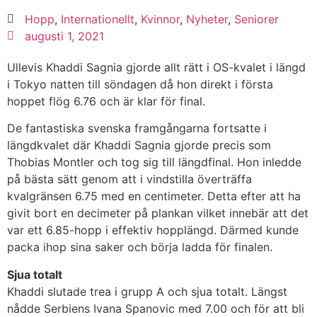
Hopp
,
Internationellt
,
Kvinnor
,
Nyheter
,
Seniorer
augusti 1, 2021
Ullevis Khaddi Sagnia gjorde allt rätt i OS-kvalet i längd
i Tokyo natten till söndagen då hon direkt i första
hoppet flög 6.76 och är klar för final.
De fantastiska svenska framgångarna fortsatte i
längdkvalet där Khaddi Sagnia gjorde precis som
Thobias Montler och tog sig till längdfinal. Hon inledde
på bästa sätt genom att i vindstilla överträffa
kvalgränsen 6.75 med en centimeter. Detta efter att ha
givit bort en decimeter på plankan vilket innebär att det
var ett 6.85-hopp i effektiv hopplängd. Därmed kunde
packa ihop sina saker och börja ladda för finalen.
Sjua totalt
Khaddi slutade trea i grupp A och sjua totalt. Längst
nådde Serbiens Ivana Spanovic med 7.00 och för att bli