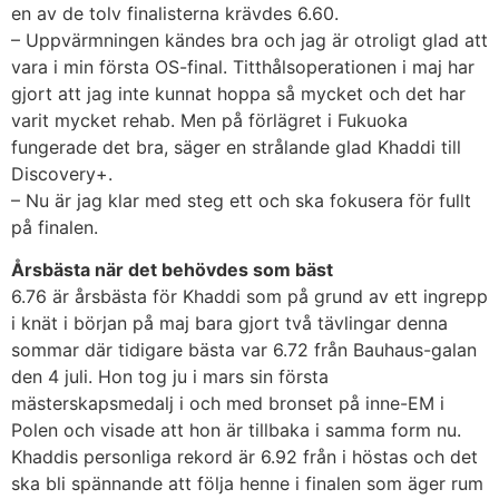
en av de tolv finalisterna krävdes 6.60.
– Uppvärmningen kändes bra och jag är otroligt glad att
vara i min första OS-final. Titthålsoperationen i maj har
gjort att jag inte kunnat hoppa så mycket och det har
varit mycket rehab. Men på förlägret i Fukuoka
fungerade det bra, säger en strålande glad Khaddi till
Discovery+.
– Nu är jag klar med steg ett och ska fokusera för fullt
på finalen.
Årsbästa när det behövdes som bäst
6.76 är årsbästa för Khaddi som på grund av ett ingrepp
i knät i början på maj bara gjort två tävlingar denna
sommar där tidigare bästa var 6.72 från Bauhaus-galan
den 4 juli. Hon tog ju i mars sin första
mästerskapsmedalj i och med bronset på inne-EM i
Polen och visade att hon är tillbaka i samma form nu.
Khaddis personliga rekord är 6.92 från i höstas och det
ska bli spännande att följa henne i finalen som äger rum