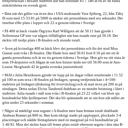
tredjesträckan i mixade stafetten där han noterade 45.7. Det är en av de bästa
sträcktiderna en svensk gjort.
• Bäst när det gäller var även den i USA studerande Vera Sjöberg, 22, från Täby
IS som med 15:53.81 på 5000 m sänkte sitt personbästa med sex sekunder. Det
innebar elfte plats i loppet och 22:a genom tiderna i Sverige.
• På 400 m häck visade Örgrytes Karl Wållgren att de 50.11 han gjorde i
Sollentuna GP inte var någon tillfällighet när han rusade runt på 50.18. Det
räckte till tredje plats i B-finalen och nionde totalt.
• Även på kvinnliga 400 m häck blev det personbästa och för det stod Moa
Granat som tvåa i B-finalen. Där filade hon med 56.61 bort 0.16 på sitt ett år
gamla personbästa och är nu tia genom tiderna i Sverige. Hon gör nu sitt sista år
som 19-årsjunior och frågan är om hon hinner ända ner till 56.00 som är Ann-
Louise Skoglunds 42 år gamla svenska juniorrekord.
• MAI:s Julia Henriksson gjorde tre lopp på tre dagar vilket resulterade i 11.52
på 100 m som sexa i B-finalen på fredagen, sprang tredjesträckan i 4×100-
stafetten på lördagen (diskning för överväxling) och så start även på 200 m på
söndagen. Detta sedan Elvira Tanderud drabbats av en mindre bristning i låret i
stafetten. Julia rusade i mål som tvåa i B-finalen på 23.22 vilket var blott sju
hundradelar från fjolårsperset. Det ska bli spännande att se om hon når målet att
göra under 23 sekunder i sommar.
• Något så märkligt som segrare i A-finalen men bara femma totalt drabbade
Andreas Kramer på 800 m. Han kom riktigt starkt på upploppet, plockade 3-4
placeringar och nådde förstaplatsen med en marginal på två hundradelar på
1:46.92. Men det räckte bara till femte plats totalt eftersom segern i den täta B-