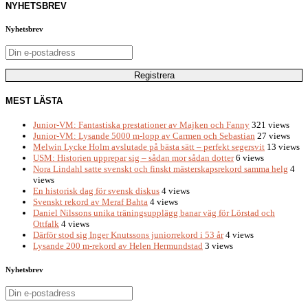
NYHETSBREV
Nyhetsbrev
MEST LÄSTA
Junior-VM: Fantastiska prestationer av Majken och Fanny
321 views
Junior-VM: Lysande 5000 m-lopp av Carmen och Sebastian
27 views
Melwin Lycke Holm avslutade på bästa sätt – perfekt segersvit
13 views
USM: Historien upprepar sig – sådan mor sådan dotter
6 views
Nora Lindahl satte svenskt och finskt mästerskapsrekord samma helg
4
views
En historisk dag för svensk diskus
4 views
Svenskt rekord av Meraf Bahta
4 views
Daniel Nilssons unika träningsupplägg banar väg för Lörstad och
Ottfalk
4 views
Därför stod sig Inger Knutssons juniorrekord i 53 år
4 views
Lysande 200 m-rekord av Helen Hermundstad
3 views
Nyhetsbrev