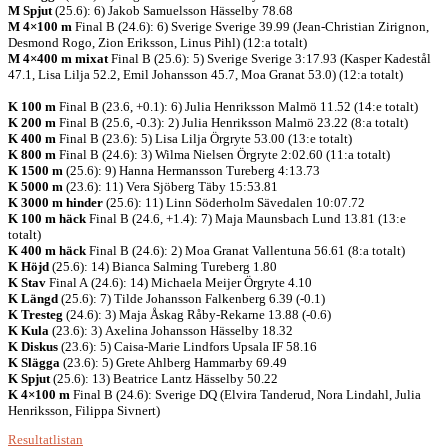
M Spjut
(25.6): 6) Jakob Samuelsson Hässelby 78.68
M 4×100 m
Final B (24.6): 6) Sverige Sverige 39.99 (Jean-Christian Zirignon,
Desmond Rogo, Zion Eriksson, Linus Pihl) (12:a totalt)
M 4×400 m mixat
Final B (25.6): 5) Sverige Sverige 3:17.93 (Kasper Kadestål
47.1, Lisa Lilja 52.2, Emil Johansson 45.7, Moa Granat 53.0) (12:a totalt)
K 100 m
Final B (23.6, +0.1): 6) Julia Henriksson Malmö 11.52 (14:e totalt)
K 200 m
Final B (25.6, -0.3): 2) Julia Henriksson Malmö 23.22 (8:a totalt)
K 400 m
Final B (23.6): 5) Lisa Lilja Örgryte 53.00 (13:e totalt)
K 800 m
Final B (24.6): 3) Wilma Nielsen Örgryte 2:02.60 (11:a totalt)
K 1500 m
(25.6): 9) Hanna Hermansson Tureberg 4:13.73
K 5000 m
(23.6): 11) Vera Sjöberg Täby 15:53.81
K 3000 m hinder
(25.6): 11) Linn Söderholm Sävedalen 10:07.72
K 100 m häck
Final B (24.6, +1.4): 7) Maja Maunsbach Lund 13.81 (13:e
totalt)
K 400 m häck
Final B (24.6): 2) Moa Granat Vallentuna 56.61 (8:a totalt)
K Höjd
(25.6): 14) Bianca Salming Tureberg 1.80
K Stav
Final A (24.6): 14) Michaela Meijer Örgryte 4.10
K Längd
(25.6): 7) Tilde Johansson Falkenberg 6.39 (-0.1)
K Tresteg
(24.6): 3) Maja Åskag Råby-Rekarne 13.88 (-0.6)
K Kula
(23.6): 3) Axelina Johansson Hässelby 18.32
K Diskus
(23.6): 5) Caisa-Marie Lindfors Upsala IF 58.16
K Slägga
(23.6): 5) Grete Ahlberg Hammarby 69.49
K Spjut
(25.6): 13) Beatrice Lantz Hässelby 50.22
K 4×100 m
Final B (24.6): Sverige DQ (Elvira Tanderud, Nora Lindahl, Julia
Henriksson, Filippa Sivnert)
Resultatlistan