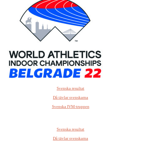
Svenska resultat
Då tävlar svenskarna
Svenska IVM-truppen
Svenska resultat
Då tävlar svenskarna