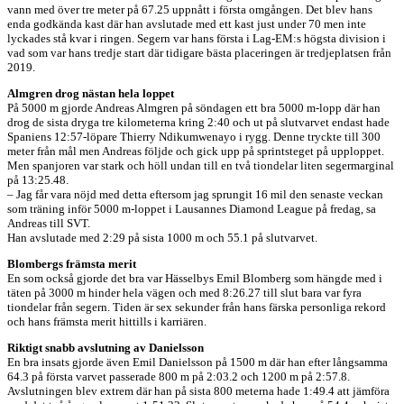
vann med över tre meter på 67.25 uppnått i första omgången. Det blev hans
enda godkända kast där han avslutade med ett kast just under 70 men inte
lyckades stå kvar i ringen. Segern var hans första i Lag-EM:s högsta division i
vad som var hans tredje start där tidigare bästa placeringen är tredjeplatsen från
2019.
Almgren drog nästan hela loppet
På 5000 m gjorde Andreas Almgren på söndagen ett bra 5000 m-lopp där han
drog de sista dryga tre kilometerna kring 2:40 och ut på slutvarvet endast hade
Spaniens 12:57-löpare Thierry Ndikumwenayo i rygg. Denne tryckte till 300
meter från mål men Andreas följde och gick upp på sprintsteget på upploppet.
Men spanjoren var stark och höll undan till en två tiondelar liten segermarginal
på 13:25.48.
– Jag får vara nöjd med detta eftersom jag sprungit 16 mil den senaste veckan
som träning inför 5000 m-loppet i Lausannes Diamond League på fredag, sa
Andreas till SVT.
Han avslutade med 2:29 på sista 1000 m och 55.1 på slutvarvet.
Blombergs främsta merit
En som också gjorde det bra var Hässelbys Emil Blomberg som hängde med i
täten på 3000 m hinder hela vägen och med 8:26.27 till slut bara var fyra
tiondelar från segern. Tiden är sex sekunder från hans färska personliga rekord
och hans främsta merit hittills i karriären.
Riktigt snabb avslutning av Danielsson
En bra insats gjorde även Emil Danielsson på 1500 m där han efter långsamma
64.3 på första varvet passerade 800 m på 2:03.2 och 1200 m på 2:57.8.
Avslutningen blev extrem där han på sista 800 meterna hade 1:49.4 att jämföra