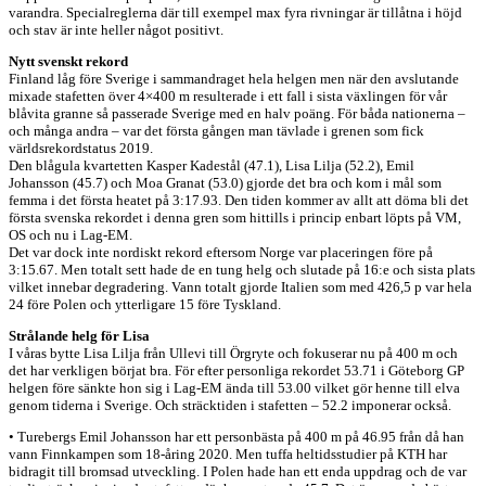
varandra. Specialreglerna där till exempel max fyra rivningar är tillåtna i höjd
och stav är inte heller något positivt.
Nytt svenskt rekord
Finland låg före Sverige i sammandraget hela helgen men när den avslutande
mixade stafetten över 4×400 m resulterade i ett fall i sista växlingen för vår
blåvita granne så passerade Sverige med en halv poäng. För båda nationerna –
och många andra – var det första gången man tävlade i grenen som fick
världsrekordstatus 2019.
Den blågula kvartetten Kasper Kadestål (47.1), Lisa Lilja (52.2), Emil
Johansson (45.7) och Moa Granat (53.0) gjorde det bra och kom i mål som
femma i det första heatet på 3:17.93. Den tiden kommer av allt att döma bli det
första svenska rekordet i denna gren som hittills i princip enbart löpts på VM,
OS och nu i Lag-EM.
Det var dock inte nordiskt rekord eftersom Norge var placeringen före på
3:15.67. Men totalt sett hade de en tung helg och slutade på 16:e och sista plats
vilket innebar degradering. Vann totalt gjorde Italien som med 426,5 p var hela
24 före Polen och ytterligare 15 före Tyskland.
Strålande helg för Lisa
I våras bytte Lisa Lilja från Ullevi till Örgryte och fokuserar nu på 400 m och
det har verkligen börjat bra. För efter personliga rekordet 53.71 i Göteborg GP
helgen före sänkte hon sig i Lag-EM ända till 53.00 vilket gör henne till elva
genom tiderna i Sverige. Och sträcktiden i stafetten – 52.2 imponerar också.
• Turebergs Emil Johansson har ett personbästa på 400 m på 46.95 från då han
vann Finnkampen som 18-åring 2020. Men tuffa heltidsstudier på KTH har
bidragit till bromsad utveckling. I Polen hade han ett enda uppdrag och de var