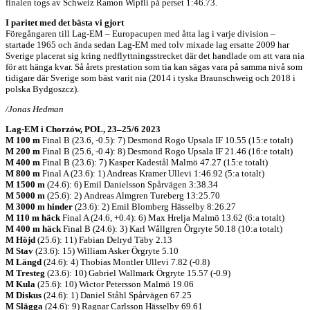
finalen togs av Schweiz Ramon Wipfli på perset 1:46.73.
I paritet med det bästa vi gjort
Föregångaren till Lag-EM – Europacupen med åtta lag i varje division –
startade 1965 och ända sedan Lag-EM med tolv mixade lag ersatte 2009 har
Sverige placerat sig kring nedflyttningsstrecket där det handlade om att vara nia
för att hänga kvar. Så årets prestation som tia kan sägas vara på samma nivå som
tidigare där Sverige som bäst varit nia (2014 i tyska Braunschweig och 2018 i
polska Bydgoszcz).
/Jonas Hedman
Lag-EM i Chorzów, POL, 23–25/6 2023
M 100 m
Final B (23.6, -0.5): 7) Desmond Rogo Upsala IF 10.55 (15:e totalt)
M 200 m
Final B (25.6, -0.4): 8) Desmond Rogo Upsala IF 21.46 (16:e totalt)
M 400 m
Final B (23.6): 7) Kasper Kadestål Malmö 47.27 (15:e totalt)
M 800 m
Final A (23.6): 1) Andreas Kramer Ullevi 1:46.92 (5:a totalt)
M 1500 m
(24.6): 6) Emil Danielsson Spårvägen 3:38.34
M 5000 m
(25.6): 2) Andreas Almgren Tureberg 13:25.70
M 3000 m hinder
(23.6): 2) Emil Blomberg Hässelby 8:26.27
M 110 m häck
Final A (24.6, +0.4): 6) Max Hrelja Malmö 13.62 (6:a totalt)
M 400 m häck
Final B (24.6): 3) Karl Wållgren Örgryte 50.18 (10:a totalt)
M Höjd
(25.6): 11) Fabian Delryd Täby 2.13
M Stav
(23.6): 15) William Asker Örgryte 5.10
M Längd
(24.6): 4) Thobias Montler Ullevi 7.82 (-0.8)
M Tresteg
(23.6): 10) Gabriel Wallmark Örgryte 15.57 (-0.9)
M Kula
(25.6): 10) Wictor Petersson Malmö 19.06
M Diskus
(24.6): 1) Daniel Ståhl Spårvägen 67.25
M Slägga
(24.6): 9) Ragnar Carlsson Hässelby 69.61