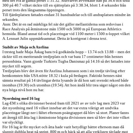
med det två år gamla perset 1:51.32. Slutvarvet avverkade han på 54.4 och sista
300 på 40.7 vilket räckte till en sjätteplats på 3:38.34, blott 1.4 sekunder från
perset trots den långsamma öppningen.
Till fjärdeplatsen fattades endast 31 hundradelar och till andraplatsen mindre än
sekunden.
Anm: Det är en rad märkliga fel när det gäller mellantiderna som redovisas i
Race Analysis på åtminstone män 1500 och 5000 m på European Athletics
hemsida. Bland annat tid och placeringar vid 1100 meter i 1500 n-loppet vilket
A. Lennart Julin uppmärksammat. Detta är korrigerat i denna text.
Stabilt av Maja och Axelina
I tresteg hade Maja Åskag bara två godkända hopp – 13.74 och 13.88 – men det
räckte till en meriterande tredjeplats och var bara 17 centimeter från hennes
personbästa. Vann gjorde Turkiets Tugba Danismaz på 14.16 så det fattades inte
mycket till segern.
Tredjeplats blev det även för Axelina Johansson som i sin tredje tävling efter
hemkomsten från USA stötte 18.32 i kula på fredagen. Faktiskt hennes näst
sämsta resultat på 14 tävlingar detta lysande år då hon satt svenskt rekord både
inomhus (19.30) och utomhus (19.54). Att hon ändå blir trea säger något om den
nya höga nivå hon nu har.
Nyordning med 16 lag
Lag-EM:s olika divisioner bestod fram till 2021 av av tolv lag men 2023 var
det nyordning med 16 vilket innebar att det var extra viktigt att undvika
placeringar långt ner i fältet eftersom poängtappet då blev så stort. Planer fanns
att återgå till åtta lag i åtminstone högsta divisionen men så blev det inte vilket
var olyckligt.
För 16 lag är för mycket och åtta hade varit betydligt bättre eftersom man då
sluppit dubbla heat på sprint, 800 m och häck så att alla verkligen tävlade mot