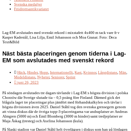
Svenska medaljer
Friidrottsantikvariatet
Lag-EM avslutades med svenskt rekord i mixstafett 4x400 m tack vare fr v
Kasper Kadestål, Lisa Lilja, Emil Johansson och Moa Granat. Foto: Deca
Text&Bild
Näst bästa placeringen genom tiderna i Lag-
EM som avslutades med svenskt rekord
Häck
,
Hinder
,
Hopp
,
Internationellt
,
Kast
,
Kvinnor
,
Långdistans
,
Män
,
Medeldistans
,
Nyheter
,
Seniorer
,
Sprint
juni 26, 2023
På söndagen avslutades tre dagars tävlande i Lag-EM:s högsta division i polska
Chorzów där Sverige slutade tia – 0,5 poäng före Finland. Därmed gick det
blågula laget tre placeringar plus jämfört med förhandskalkylen och tävlar i
högsta divisionen även 2025. Daniel Ståhl tog den svenska grensegern genom
att vinna diskus där de övriga topp-3-placeringarna var andraplatser av Andreas
Almgren (5000 m) och Emil Blomberg (3000 m hinder) samt tredjeplatser av
Maja Åskag (tresteg) och Axelina Johansson (kula).
På Slaski stadion var Daniel Ståhl helt överlägsen i diskus som han på lördagen