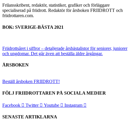
Frilansskribent, redaktör, statistiker, grafiker och förläggare
specialiserad på friidrott. Redaktör för årsboken FRIIDROTT och
friidrottaren.com.
BOK: SVERIGE-BÄSTA 2021
Friidrottsåret i siffror –
detaljerade årsbästalistor för seniorer, juniorer
och ungdomar.
Det går även att beställa äldre årgångar.
ÅRSBOKEN
Beställ årsboken FRIIDROTT!
FÖLJ FRIIDROTTAREN PÅ SOCIALA MEDIER
Facebook
Twitter
Youtube
Instagram
SENASTE ARTIKLARNA