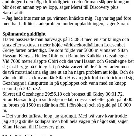
andningen i den höga luftfuktigheten och när man släpper klungan
blir det en annan typ av lopp, säger Meraf till Discovery plus.
Sara Lahti:
– Jag hade inte mer att ge, värmen knäckte mig. Jag var taggad före
men har haft lite skadeproblem under uppladdningen, säger Sarah.
Spännande guldfight
I täten passerade man halvvägs på 15:08.3 med en stor klunga och
strax efter sextusen meter höjde världsrekordhållaren Letesenbet
Gidey farten ordentligt. De som följde var 5000 m-vinnaren Sifan
Hassan, Kenyas Hellen Obiri och Bahrains Kalkidan Gezahegne.
Vid 7600 meter släppte Obiri och det var Hassan och Gezahegne bet
sig fast i rygg på Gidey. Ut på sista varvet höjde Gidey farten men
de två motståndarna såg inte ut att ha några problem att följa. Och de
väntade till sista kurvan där Sifan Hassan gick förbi och fick med sig
Gezahegne i slutspurten in på upploppet och vann med en knapp
sekund på 29:55.32.
Silvret till Gezahegne 29:56.18 och bronset till Gidey 30:01.72.
Sifan Hassan tog nu sin tredje medalj i dessa spel efter guld på 5000
m, brons på 1500 m (där hon föll i försöken) och så guld på 10 000
m.
– Det var det tuffaste lopp jag sprungit. Med två varv kvar trodde
jag att jag skulle kollapsa men höll hela vägen på något sätt, säger
Sifan Hassan till Discovery plus.