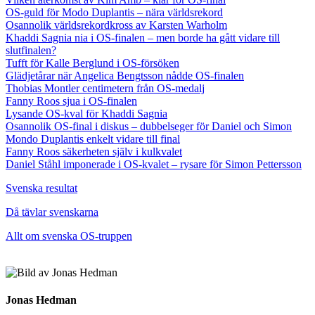
OS-guld för Modo Duplantis – nära världsrekord
Osannolik världsrekordkross av Karsten Warholm
Khaddi Sagnia nia i OS-finalen – men borde ha gått vidare till
slutfinalen?
Tufft för Kalle Berglund i OS-försöken
Glädjetårar när Angelica Bengtsson nådde OS-finalen
Thobias Montler centimetern från OS-medalj
Fanny Roos sjua i OS-finalen
Lysande OS-kval för Khaddi Sagnia
Osannolik OS-final i diskus – dubbelseger för Daniel och Simon
Mondo Duplantis enkelt vidare till final
Fanny Roos säkerheten själv i kulkvalet
Daniel Ståhl imponerade i OS-kvalet – rysare för Simon Pettersson
Svenska resultat
Då tävlar svenskarna
Allt om svenska OS-truppen
Jonas Hedman