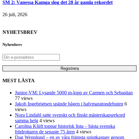
SM 2: Vanessa Kamga slog det 28 år gamla rekordet
26 juli, 2026
NYHETSBREV
Nyhetsbrev
MEST LÄSTA
Junior-VM: Lysande 5000 m-lopp av Carmen och Sebastian
77 views
Jakob Ingebrigtsen spände bågen i halvmaratondebuten
6
views
Nora Lindahl satte svenskt och finskt mästerskapsrekord
samma helg
4 views
Carolina Klüft toppar historisk lista – bästa svenska
friidrottaren de senaste 75 åren
4 views
Dag Wennlund – en av våra främsta spjutkastare genom