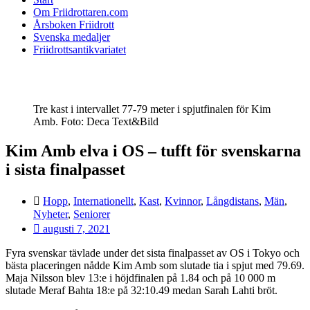
Om Friidrottaren.com
Årsboken Friidrott
Svenska medaljer
Friidrottsantikvariatet
Tre kast i intervallet 77-79 meter i spjutfinalen för Kim
Amb. Foto: Deca Text&Bild
Kim Amb elva i OS – tufft för svenskarna
i sista finalpasset
Hopp
,
Internationellt
,
Kast
,
Kvinnor
,
Långdistans
,
Män
,
Nyheter
,
Seniorer
augusti 7, 2021
Fyra svenskar tävlade under det sista finalpasset av OS i Tokyo och
bästa placeringen nådde Kim Amb som slutade tia i spjut med 79.69.
Maja Nilsson blev 13:e i höjdfinalen på 1.84 och på 10 000 m
slutade Meraf Bahta 18:e på 32:10.49 medan Sarah Lahti bröt.