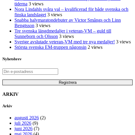
tiderna
3 views
Nora Lindahls svåra val – kvalificerad för både svenska och
finska landslaget
3 views
Snabba halvmaratondebuter av Victor Smångs och Linn
Bengtsson
3 views
Tre svenska längdmedaljer i veteran-VM – guld till
Sunneborn och Olsson
3 views
Sverige avslutade veteran-VM med tre nya medaljer!
3 views
Största svenska EM-truppen någonsin
2 views
Nyhetsbrev
ARKIV
Arkiv
augusti 2026
(2)
juli 2026
(9)
juni 2026
(7)
maj 2026
(4)