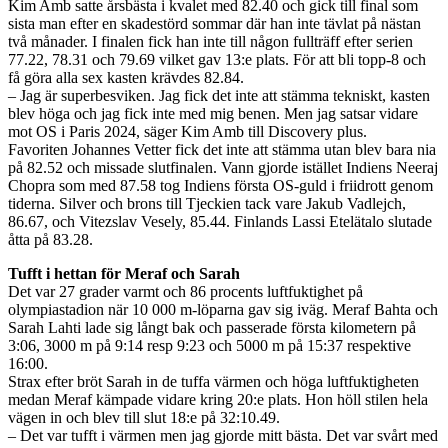
Kim Amb satte årsbästa i kvalet med 82.40 och gick till final som
sista man efter en skadestörd sommar där han inte tävlat på nästan
två månader. I finalen fick han inte till någon fullträff efter serien
77.22, 78.31 och 79.69 vilket gav 13:e plats. För att bli topp-8 och
få göra alla sex kasten krävdes 82.84.
– Jag är superbesviken. Jag fick det inte att stämma tekniskt, kasten
blev höga och jag fick inte med mig benen. Men jag satsar vidare
mot OS i Paris 2024, säger Kim Amb till Discovery plus.
Favoriten Johannes Vetter fick det inte att stämma utan blev bara nia
på 82.52 och missade slutfinalen. Vann gjorde istället Indiens Neeraj
Chopra som med 87.58 tog Indiens första OS-guld i friidrott genom
tiderna. Silver och brons till Tjeckien tack vare Jakub Vadlejch,
86.67, och Vitezslav Vesely, 85.44. Finlands Lassi Etelätalo slutade
åtta på 83.28.
Tufft i hettan för Meraf och Sarah
Det var 27 grader varmt och 86 procents luftfuktighet på
olympiastadion när 10 000 m-löparna gav sig iväg. Meraf Bahta och
Sarah Lahti lade sig långt bak och passerade första kilometern på
3:06, 3000 m på 9:14 resp 9:23 och 5000 m på 15:37 respektive
16:00.
Strax efter bröt Sarah in de tuffa värmen och höga luftfuktigheten
medan Meraf kämpade vidare kring 20:e plats. Hon höll stilen hela
vägen in och blev till slut 18:e på 32:10.49.
– Det var tufft i värmen men jag gjorde mitt bästa. Det var svårt med