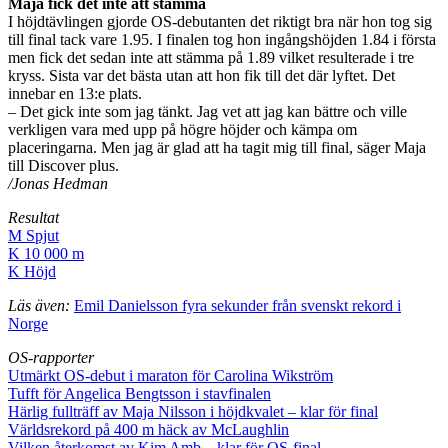
Maja fick det inte att stämma
I höjdtävlingen gjorde OS-debutanten det riktigt bra när hon tog sig
till final tack vare 1.95. I finalen tog hon ingångshöjden 1.84 i första
men fick det sedan inte att stämma på 1.89 vilket resulterade i tre
kryss. Sista var det bästa utan att hon fik till det där lyftet. Det
innebar en 13:e plats.
– Det gick inte som jag tänkt. Jag vet att jag kan bättre och ville
verkligen vara med upp på högre höjder och kämpa om
placeringarna. Men jag är glad att ha tagit mig till final, säger Maja
till Discover plus.
/Jonas Hedman
Resultat
M Spjut
K 10 000 m
K Höjd
Läs även:
Emil Danielsson fyra sekunder från svenskt rekord i
Norge
OS-rapporter
Utmärkt OS-debut i maraton för Carolina Wikström
Tufft för Angelica Bengtsson i stavfinalen
Härlig fullträff av Maja Nilsson i höjdkvalet – klar för final
Världsrekord på 400 m häck av McLaughlin
Vilken återkomst av Kim Amb – klar för OS-final