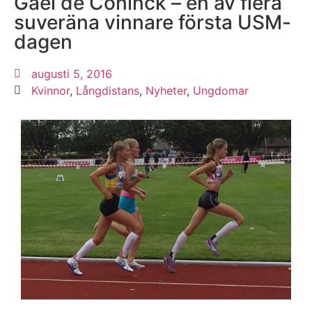
Gael de Coninck – en av flera
suveräna vinnare första USM-
dagen
augusti 5, 2016
Kvinnor
,
Långdistans
,
Nyheter
,
Ungdomar