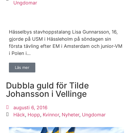
Ungdomar
Hässelbys stavhoppstalang Lisa Gunnarsson, 16,
gjorde på USM i Hässleholm på söndagen sin
första tävling efter EM i Amsterdam och junior-VM
i Polen i…
Läs mer
Dubbla guld för Tilde
Johansson i Vellinge
augusti 6, 2016
Häck
,
Hopp
,
Kvinnor
,
Nyheter
,
Ungdomar