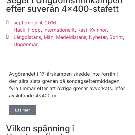
Seger i Ungdomsfinnkampen
efter suverän 4×400-stafett
september 4, 2016
Häck
,
Hopp
,
Internationellt
,
Kast
,
Kvinnor
,
Långdistans
,
Män
,
Medeldistans
,
Nyheter
,
Sprint
,
Ungdomar
Avgörandet i 17-årskampen skedde inte förrän i
den allra sista grenen på söndagseftermiddagen,
fyra timmar efter att övriga grenar avverkats. Inför
avslutande 4×400 m…
Läs mer
Vilken spänning i