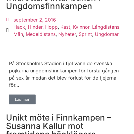
Ungdomsfinnkampen
september 2, 2016
Häck
,
Hinder
,
Hopp
,
Kast
,
Kvinnor
,
Långdistans
,
Män
,
Medeldistans
,
Nyheter
,
Sprint
,
Ungdomar
På Stockholms Stadion i fjol vann de svenska
pojkarna ungdomsfinnkampen för första gången
på sex år medan det blev förlust för de tjejerna
för…
Läs mer
Unikt möte i Finnkampen –
Susanna Kallur mot