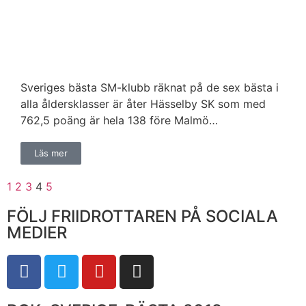
Sveriges bästa SM-klubb räknat på de sex bästa i
alla åldersklasser är åter Hässelby SK som med
762,5 poäng är hela 138 före Malmö…
Läs mer
1
2
3
4
5
FÖLJ FRIIDROTTAREN PÅ SOCIALA
MEDIER