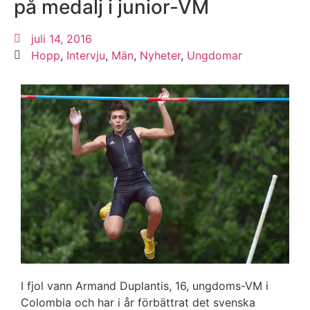
på medalj i junior-VM
juli 14, 2016
Hopp
,
Intervju
,
Män
,
Nyheter
,
Ungdomar
I fjol vann Armand Duplantis, 16, ungdoms-VM i
Colombia och har i år förbättrat det svenska