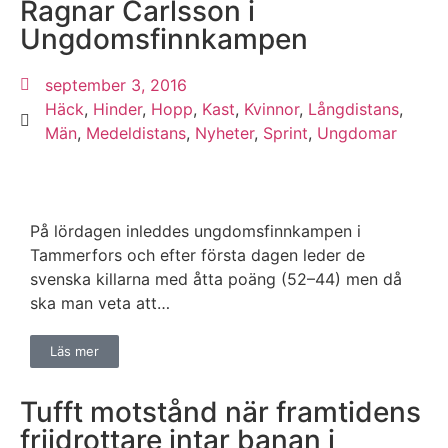
Ragnar Carlsson i
Ungdomsfinnkampen
september 3, 2016
Häck
,
Hinder
,
Hopp
,
Kast
,
Kvinnor
,
Långdistans
,
Män
,
Medeldistans
,
Nyheter
,
Sprint
,
Ungdomar
På lördagen inleddes ungdomsfinnkampen i
Tammerfors och efter första dagen leder de
svenska killarna med åtta poäng (52–44) men då
ska man veta att…
Läs mer
Tufft motstånd när framtidens
friidrottare intar banan i