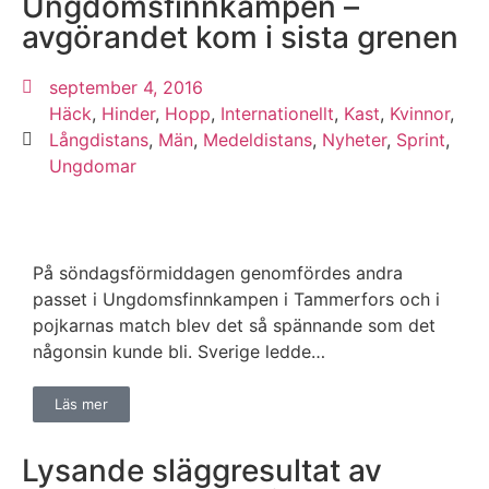
Ungdomsfinnkampen –
avgörandet kom i sista grenen
september 4, 2016
Häck
,
Hinder
,
Hopp
,
Internationellt
,
Kast
,
Kvinnor
,
Långdistans
,
Män
,
Medeldistans
,
Nyheter
,
Sprint
,
Ungdomar
På söndagsförmiddagen genomfördes andra
passet i Ungdomsfinnkampen i Tammerfors och i
pojkarnas match blev det så spännande som det
någonsin kunde bli. Sverige ledde…
Läs mer
Lysande släggresultat av