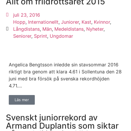
Allt om friidrottsåret 2015
juli 23, 2016
Hopp
,
Internationellt
,
Juniorer
,
Kast
,
Kvinnor
,
Långdistans
,
Män
,
Medeldistans
,
Nyheter
,
Seniorer
,
Sprint
,
Ungdomar
Angelica Bengtsson inledde sin stavsommar 2016
riktigt bra genom att klara 4.61 i Sollentuna den 28
juni med bra försök på svenska rekordhöjden
4.71….
Läs mer
Svenskt juniorrekord av
Armand Duplantis som siktar