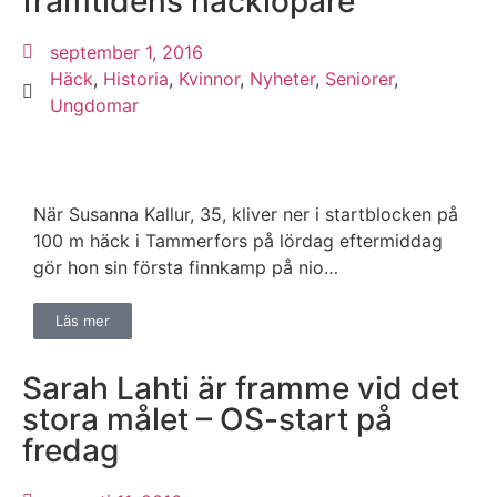
framtidens häcklöpare
september 1, 2016
Häck
,
Historia
,
Kvinnor
,
Nyheter
,
Seniorer
,
Ungdomar
När Susanna Kallur, 35, kliver ner i startblocken på
100 m häck i Tammerfors på lördag eftermiddag
gör hon sin första finnkamp på nio…
Läs mer
Sarah Lahti är framme vid det
stora målet – OS-start på
fredag